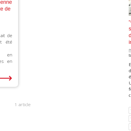
vienne
te de
s
ait de
nt été
i
r en
nes en
E
d
⟶
é
U
f
c
1 article