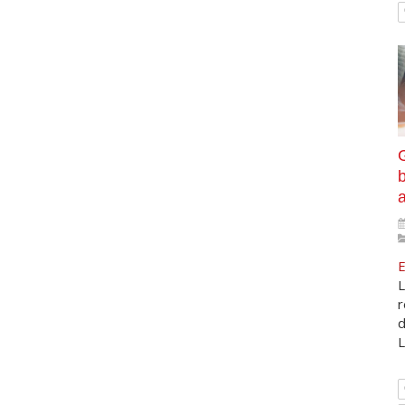
G
a
E
L
r
d
L