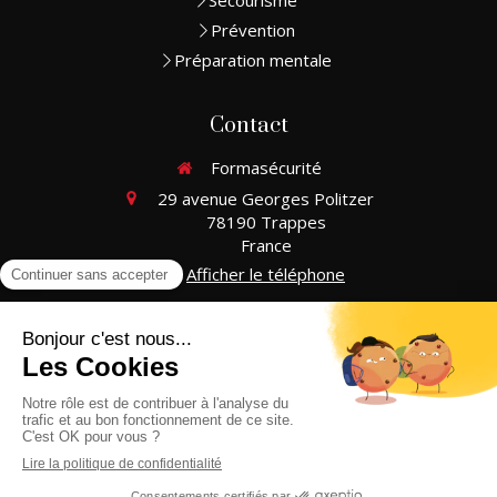
Secourisme
Prévention
Préparation mentale
Contact
Formasécurité
29 avenue Georges Politzer
78190
Trappes
France
Afficher le téléphone
Du
Lundi
au
Samedi
de
8h
à
20h
Plan du site
Mentions légales