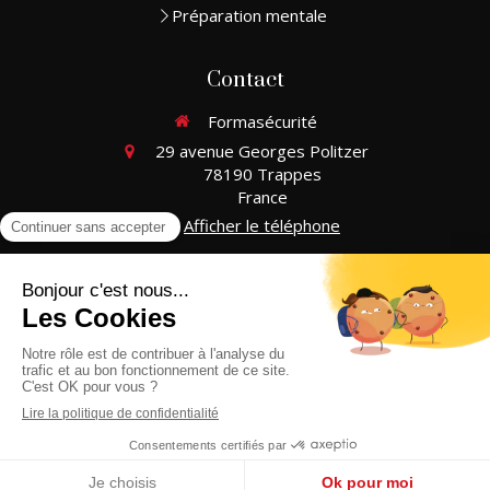
Préparation mentale
Contact
Formasécurité
29 avenue Georges Politzer
78190
Trappes
France
Afficher le téléphone
Du
Lundi
au
Samedi
de
8h
à
20h
Plan du site
Mentions légales
Création et référencement du site par Simplébo
Site créé grâce à Le
Kiosque à Services